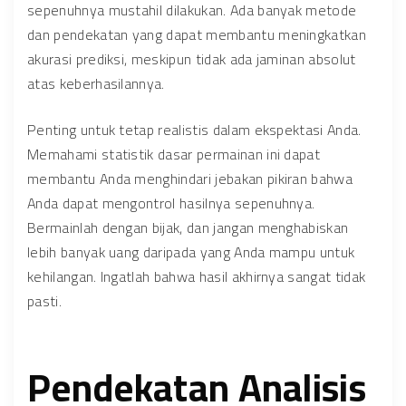
sepenuhnya mustahil dilakukan. Ada banyak metode
dan pendekatan yang dapat membantu meningkatkan
akurasi prediksi, meskipun tidak ada jaminan absolut
atas keberhasilannya.
Penting untuk tetap realistis dalam ekspektasi Anda.
Memahami statistik dasar permainan ini dapat
membantu Anda menghindari jebakan pikiran bahwa
Anda dapat mengontrol hasilnya sepenuhnya.
Bermainlah dengan bijak, dan jangan menghabiskan
lebih banyak uang daripada yang Anda mampu untuk
kehilangan. Ingatlah bahwa hasil akhirnya sangat tidak
pasti.
Pendekatan Analisis