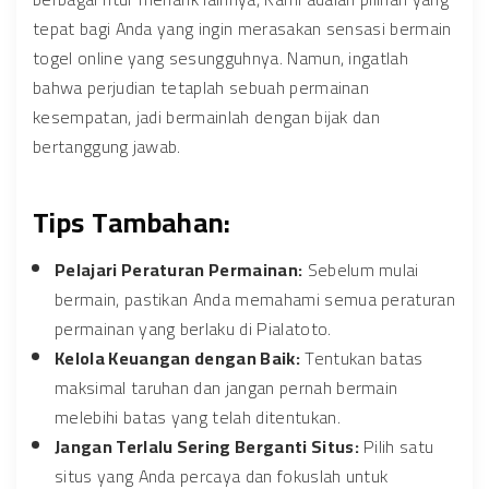
tepat bagi Anda yang ingin merasakan sensasi bermain
togel online yang sesungguhnya. Namun, ingatlah
bahwa perjudian tetaplah sebuah permainan
kesempatan, jadi bermainlah dengan bijak dan
bertanggung jawab.
Tips Tambahan:
Pelajari Peraturan Permainan:
Sebelum mulai
bermain, pastikan Anda memahami semua peraturan
permainan yang berlaku di Pialatoto.
Kelola Keuangan dengan Baik:
Tentukan batas
maksimal taruhan dan jangan pernah bermain
melebihi batas yang telah ditentukan.
Jangan Terlalu Sering Berganti Situs:
Pilih satu
situs yang Anda percaya dan fokuslah untuk