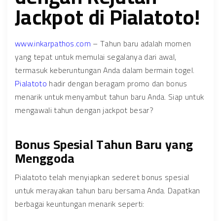
Jackpot di Pialatoto!
www.inkarpathos.com
– Tahun baru adalah momen
yang tepat untuk memulai segalanya dari awal,
termasuk keberuntungan Anda dalam bermain togel.
Pialatoto
hadir dengan beragam promo dan bonus
menarik untuk menyambut tahun baru Anda. Siap untuk
mengawali tahun dengan jackpot besar?
Bonus Spesial Tahun Baru yang
Menggoda
Pialatoto telah menyiapkan sederet bonus spesial
untuk merayakan tahun baru bersama Anda. Dapatkan
berbagai keuntungan menarik seperti: