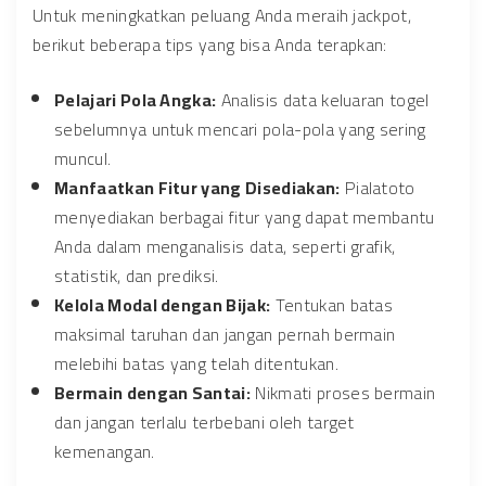
Untuk meningkatkan peluang Anda meraih jackpot,
berikut beberapa tips yang bisa Anda terapkan:
Pelajari Pola Angka:
Analisis data keluaran togel
sebelumnya untuk mencari pola-pola yang sering
muncul.
Manfaatkan Fitur yang Disediakan:
Pialatoto
menyediakan berbagai fitur yang dapat membantu
Anda dalam menganalisis data, seperti grafik,
statistik, dan prediksi.
Kelola Modal dengan Bijak:
Tentukan batas
maksimal taruhan dan jangan pernah bermain
melebihi batas yang telah ditentukan.
Bermain dengan Santai:
Nikmati proses bermain
dan jangan terlalu terbebani oleh target
kemenangan.