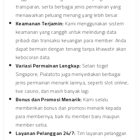
transparan, serta berbagai jenis permainan yang
menawarkan peluang menang yang lebih besar.
Keamanan Terjamin:
Kami menggunakan sistem
keamanan yang canggih untuk melindungi data
pribadi dan transaksi keuangan para member. Anda
dapat bermain dengan tenang tanpa khawatir akan
kebocoran data.
Variasi Permainan Lengkap:
Selain togel
Singapore, Pialatoto juga menyediakan berbagai
jenis permainan menarik lainnya, seperti slot online,
live casino, dan masih banyak lagi.
Bonus dan Promosi Menarik:
Kami selalu
memberikan bonus dan promosi menarik kepada
para membernya, baik itu member baru maupun
member setia.
Layanan Pelanggan 24/7:
Tim layanan pelanggan