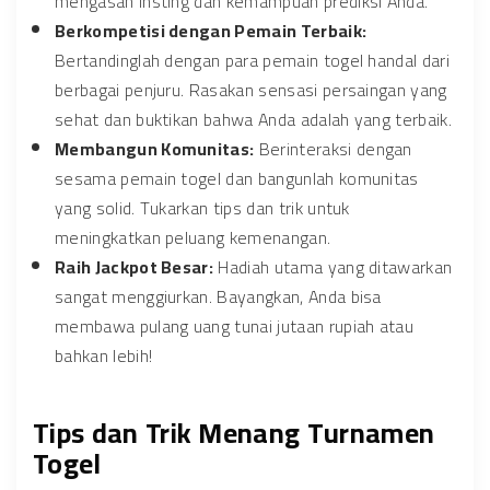
mengasah insting dan kemampuan prediksi Anda.
Berkompetisi dengan Pemain Terbaik:
Bertandinglah dengan para pemain togel handal dari
berbagai penjuru. Rasakan sensasi persaingan yang
sehat dan buktikan bahwa Anda adalah yang terbaik.
Membangun Komunitas:
Berinteraksi dengan
sesama pemain togel dan bangunlah komunitas
yang solid. Tukarkan tips dan trik untuk
meningkatkan peluang kemenangan.
Raih Jackpot Besar:
Hadiah utama yang ditawarkan
sangat menggiurkan. Bayangkan, Anda bisa
membawa pulang uang tunai jutaan rupiah atau
bahkan lebih!
Tips dan Trik Menang Turnamen
Togel