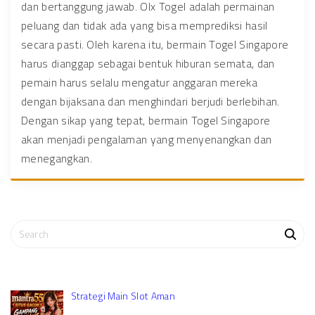
dan bertanggung jawab. Olx Togel adalah permainan
peluang dan tidak ada yang bisa memprediksi hasil
secara pasti. Oleh karena itu, bermain Togel Singapore
harus dianggap sebagai bentuk hiburan semata, dan
pemain harus selalu mengatur anggaran mereka
dengan bijaksana dan menghindari berjudi berlebihan.
Dengan sikap yang tepat, bermain Togel Singapore
akan menjadi pengalaman yang menyenangkan dan
menegangkan.
S
e
a
r
c
Strategi Main Slot Aman
h