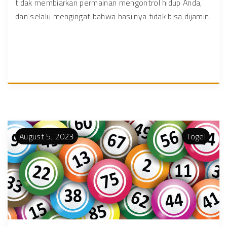
tidak membiarkan permainan mengontrol hidup Anda,
dan selalu mengingat bahwa hasilnya tidak bisa dijamin.
August
5
,
2023
Togel