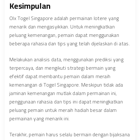
Kesimpulan
Olx Togel Singapore adalah permainan lotere yang
menarik dan mengasyikkan. Untuk meningkatkan
peluang kemenangan, pemain dapat menggunakan
beberapa rahasia dan tips yang telah dijelaskan di atas.
Melakukan analisis data, menggunakan prediksi yang
terpercaya, dan mengikuti strategi bermain yang
efektif dapat membantu pemain dalam meraih
kemenangan di Togel Singapore. Meskipun tidak ada
jaminan kemenangan mutlak dalam permainan ini,
penggunaan rahasia dan tips ini dapat meningkatkan
peluang pemain untuk meraih hadiah besar dalam
permainan yang menarik ini.
Terakhir, pemain harus selalu bermain dengan bijaksana