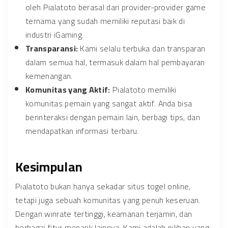
oleh Pialatoto berasal dari provider-provider game
ternama yang sudah memiliki reputasi baik di
industri iGaming.
Transparansi:
Kami selalu terbuka dan transparan
dalam semua hal, termasuk dalam hal pembayaran
kemenangan.
Komunitas yang Aktif:
Pialatoto memiliki
komunitas pemain yang sangat aktif. Anda bisa
berinteraksi dengan pemain lain, berbagi tips, dan
mendapatkan informasi terbaru.
Kesimpulan
Pialatoto bukan hanya sekadar situs togel online,
tetapi juga sebuah komunitas yang penuh keseruan.
Dengan winrate tertinggi, keamanan terjamin, dan
berbagai fitur menarik lainnya, Kami adalah pilihan yang