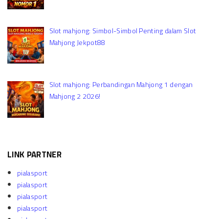
Slot mahjong: Simbol-Simbol Penting dalam Slot
Mahjong Jekpot88
Slot mahjong: Perbandingan Mahjong 1 dengan
Mahjong 2 2026!
LINK
PARTNER
pialasport
pialasport
pialasport
pialasport