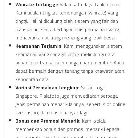
Winrate Tertinggi:
Salah satu daya tarik utama
Kami adalah tingkat kemenangan (winrate) yang
tinggi. Hal ini didukung oleh sistem yang fair dan
transparan, serta berbagai jenis permainan yang
menawarkan peluang menang yang lebih besar.
Keamanan Terjamin:
Kami menggunakan sistem
keamanan yang canggih untuk melindungi data
pribadi dan transaksi keuangan para member. Anda
dapat bermain dengan tenang tanpa khawatir akan
kebocoran data.
Variasi Permainan Lengkap:
Selain togel
Singapore, Pialatoto juga menyediakan berbagai
jenis permainan menarik lainnya, seperti slot online,
live casino, dan masih banyak lagi.
Bonus dan Promosi Menarik:
Kami selalu
memberikan bonus dan promosi menarik kepada
para membernya, baik itu member baru maupun