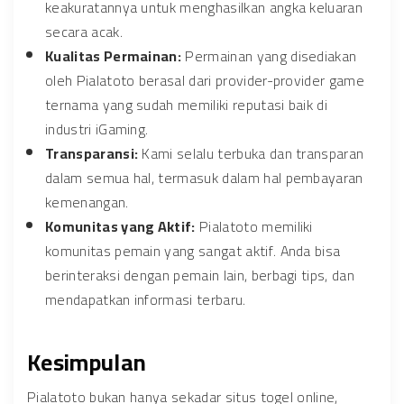
keakuratannya untuk menghasilkan angka keluaran
secara acak.
Kualitas Permainan:
Permainan yang disediakan
oleh Pialatoto berasal dari provider-provider game
ternama yang sudah memiliki reputasi baik di
industri iGaming.
Transparansi:
Kami selalu terbuka dan transparan
dalam semua hal, termasuk dalam hal pembayaran
kemenangan.
Komunitas yang Aktif:
Pialatoto memiliki
komunitas pemain yang sangat aktif. Anda bisa
berinteraksi dengan pemain lain, berbagi tips, dan
mendapatkan informasi terbaru.
Kesimpulan
Pialatoto bukan hanya sekadar situs togel online,