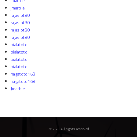
jmarble
jmarble
rajaslot80
rajaslot80
rajaslot80
rajaslot80
pialatoto
pialatoto
pialatoto
pialatoto
nagatoto168
nagatoto168
Jmarble
2026
- All rights reserved