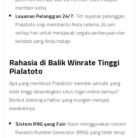
member setia.
Layanan Pelanggan 24/7:
Tim layanan pelanggan
Pialatoto siap membantu Anda selama 24 jam
setiap hari untuk menjawab segala pertanyaan dan
kendala yang Anda hadapi.
Rahasia di Balik Winrate Tinggi
Pialatoto
Apa yang membuat Pialatoto memiliki winrate yang
lebih tinggi dibandingkan situs togel online lainnya?
Berikut beberapa faktor yang mungkin menjadi
jawabannya:
Sistem RNG yang Fair:
Kami menggunakan sistem
Random Number Generator (RNG) yang telah teruji