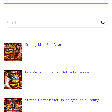
S
e
a
r
c
Strategi Main Slot Aman
h
f
o
r
:
Cara Memilih Situs Slot Online Terpercaya
Strategi Bermain Slot Online agar Lebih Untung