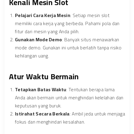
Kenali Mesin Slot
Pelajari Cara Kerja Mesin
: Setiap mesin slot
memiliki cara kerja yang berbeda. Pahami pola dan
fitur dari mesin yang Anda pilih.
Gunakan Mode Demo
: Banyak situs menawarkan
mode demo. Gunakan ini untuk berlatih tanpa risiko
kehilangan uang.
Atur Waktu Bermain
Tetapkan Batas Waktu
: Tentukan berapa lama
Anda akan bermain untuk menghindari kelelahan dan
keputusan yang buruk.
Istirahat Secara Berkala
: Ambil jeda untuk menjaga
fokus dan menghindari kesalahan.