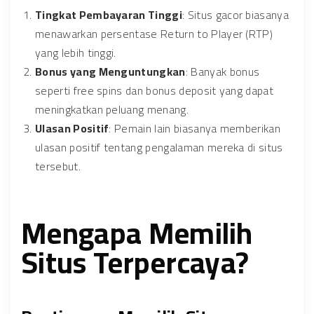
Tingkat Pembayaran Tinggi
: Situs gacor biasanya
menawarkan persentase Return to Player (RTP)
yang lebih tinggi.
Bonus yang Menguntungkan
: Banyak bonus
seperti free spins dan bonus deposit yang dapat
meningkatkan peluang menang.
Ulasan Positif
: Pemain lain biasanya memberikan
ulasan positif tentang pengalaman mereka di situs
tersebut.
Mengapa Memilih
Situs Terpercaya?