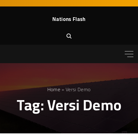
S
k
Nations Flash
i
p
t
o
c
o
n
t
e
Home
»
Versi Demo
n
Tag:
Versi Demo
t