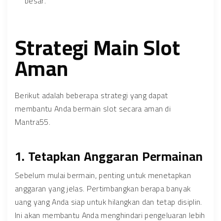
besar.
Strategi Main Slot
Aman
Berikut adalah beberapa strategi yang dapat
membantu Anda bermain slot secara aman di
Mantra55.
1. Tetapkan Anggaran Permainan
Sebelum mulai bermain, penting untuk menetapkan
anggaran yang jelas. Pertimbangkan berapa banyak
uang yang Anda siap untuk hilangkan dan tetap disiplin.
Ini akan membantu Anda menghindari pengeluaran lebih