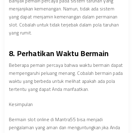
Banyak pemain percaya pada sistem taruhan yang
menjanjikan kemenangan. Namun, tidak ada sistem
yang dapat menjamin kemenangan dalam permainan
slot. Cobalah untuk tidak terjebak dalam pola taruhan
yang rumit.
8. Perhatikan Waktu Bermain
Beberapa pemain percaya bahwa waktu bermain dapat
mempengaruhi peluang menang. Cobalah bermain pada
waktu yang berbeda untuk melihat apakah ada pola
tertentu yang dapat Anda manfaatkan.
Kesimpulan
Bermain slot online di Mantra55 bisa menjadi
pengalaman yang aman dan menguntungkan jika Anda