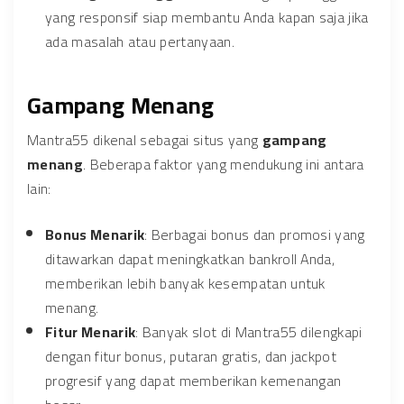
yang responsif siap membantu Anda kapan saja jika
ada masalah atau pertanyaan.
Gampang Menang
Mantra55 dikenal sebagai situs yang
gampang
menang
. Beberapa faktor yang mendukung ini antara
lain:
Bonus Menarik
: Berbagai bonus dan promosi yang
ditawarkan dapat meningkatkan bankroll Anda,
memberikan lebih banyak kesempatan untuk
menang.
Fitur Menarik
: Banyak slot di Mantra55 dilengkapi
dengan fitur bonus, putaran gratis, dan jackpot
progresif yang dapat memberikan kemenangan