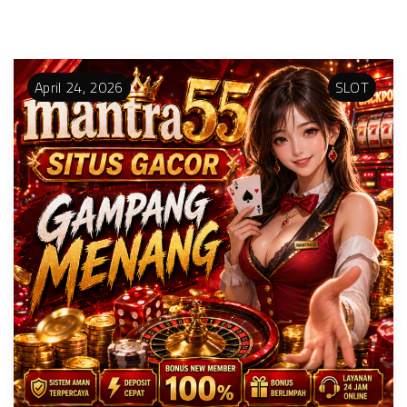
April
24
,
2026
SLOT