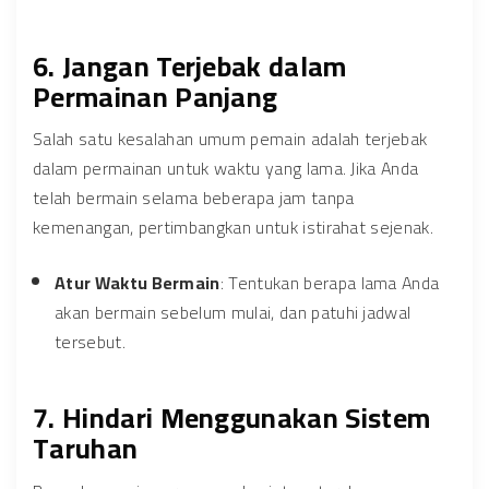
6. Jangan Terjebak dalam
Permainan Panjang
Salah satu kesalahan umum pemain adalah terjebak
dalam permainan untuk waktu yang lama. Jika Anda
telah bermain selama beberapa jam tanpa
kemenangan, pertimbangkan untuk istirahat sejenak.
Atur Waktu Bermain
: Tentukan berapa lama Anda
akan bermain sebelum mulai, dan patuhi jadwal
tersebut.
7. Hindari Menggunakan Sistem
Taruhan