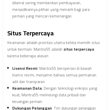
dikenal sering memberikan pembayaran,
menjadikannya pilihan yang menarik bagi para
pemain yang mencari kemenangan.
Situs Terpercaya
Keamanan adalah prioritas utama ketika memilih situs
untuk bermain. Mantra55 adalah
situs terpercaya
karena beberapa alasan:
Lisensi Resmi
: Mantra55 beroperasi di bawah
lisensi resmi, menjamin bahwa semua permainan
adil dan transparan.
Keamanan Data
: Dengan teknologi enkripsi yang
kuat, Mantra55 melindungi data pribadi dan
keuangan pemain.
Dukungan Pelanggan
: Tim dukungan pelanggan