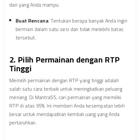
dari yang Anda mampu.
Buat Rencana
: Tentukan berapa banyak Anda ingin
bermain dalam satu sesi dan tidak melebihi batas
tersebut.
2. Pilih Permainan dengan RTP
Tinggi
Memilih permainan dengan RTP yang tinggi adalah
salah satu cara terbaik untuk meningkatkan peluang
menang. Di Mantra55, cari permainan yang memiliki
RTP di atas 95%. Ini memberi Anda kesempatan lebih
besar untuk mendapatkan kembali uang yang Anda
pertaruhkan.