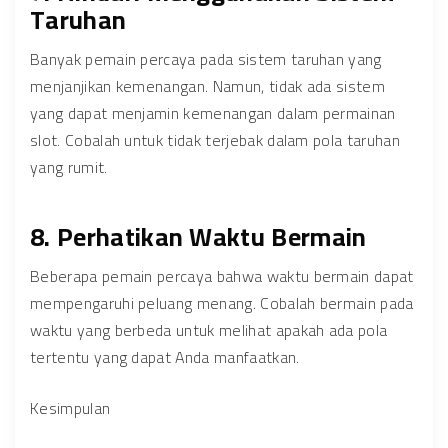
Taruhan
Banyak pemain percaya pada sistem taruhan yang
menjanjikan kemenangan. Namun, tidak ada sistem
yang dapat menjamin kemenangan dalam permainan
slot. Cobalah untuk tidak terjebak dalam pola taruhan
yang rumit.
8. Perhatikan Waktu Bermain
Beberapa pemain percaya bahwa waktu bermain dapat
mempengaruhi peluang menang. Cobalah bermain pada
waktu yang berbeda untuk melihat apakah ada pola
tertentu yang dapat Anda manfaatkan.
Kesimpulan