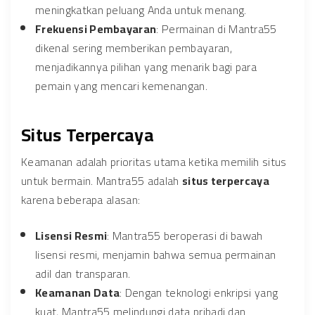
meningkatkan peluang Anda untuk menang.
Frekuensi Pembayaran
: Permainan di Mantra55
dikenal sering memberikan pembayaran,
menjadikannya pilihan yang menarik bagi para
pemain yang mencari kemenangan.
Situs Terpercaya
Keamanan adalah prioritas utama ketika memilih situs
untuk bermain. Mantra55 adalah
situs terpercaya
karena beberapa alasan:
Lisensi Resmi
: Mantra55 beroperasi di bawah
lisensi resmi, menjamin bahwa semua permainan
adil dan transparan.
Keamanan Data
: Dengan teknologi enkripsi yang
kuat, Mantra55 melindungi data pribadi dan