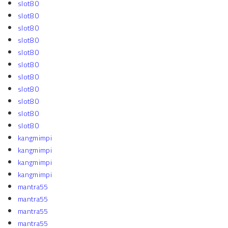
slot80
slot80
slot80
slot80
slot80
slot80
slot80
slot80
slot80
slot80
slot80
kangmimpi
kangmimpi
kangmimpi
kangmimpi
mantra55
mantra55
mantra55
mantra55