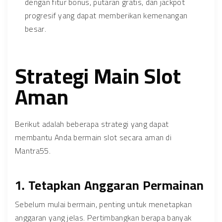
dengan fitur bonus, putaran gratis, dan jackpot
progresif yang dapat memberikan kemenangan
besar.
Strategi Main Slot
Aman
Berikut adalah beberapa strategi yang dapat
membantu Anda bermain slot secara aman di
Mantra55.
1. Tetapkan Anggaran Permainan
Sebelum mulai bermain, penting untuk menetapkan
anggaran yang jelas. Pertimbangkan berapa banyak