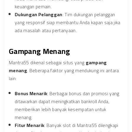
keuangan pemain.
Dukungan Pelanggan
: Tim dukungan pelanggan
yang responsif siap membantu Anda kapan saja jika
ada masalah atau pertanyaan.
Gampang Menang
Mantra55 dikenal sebagai situs yang
gampang
menang
. Beberapa faktor yang mendukung ini antara
lain:
Bonus Menarik
: Berbagai bonus dan promosi yang
ditawarkan dapat meningkatkan bankroll Anda,
memberikan lebih banyak kesempatan untuk
menang.
Fitur Menarik
: Banyak slot di Mantra55 dilengkapi