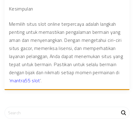
Kesimpulan
Memilih situs slot online terpercaya adalah langkah
penting untuk memastikan pengalaman bermain yang
aman dan menyenangkan. Dengan mengetahui ciri-ciri
situs gacor, memeriksa lisensi, dan memperhatikan
layanan pelanggan, Anda dapat menemukan situs yang
tepat untuk bermain. Pastikan untuk selalu bermain
dengan bijak dan nikmati setiap momen permainan di
‘
mantra55 slot
‘.
S
e
a
r