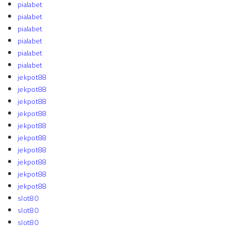
pialabet
pialabet
pialabet
pialabet
pialabet
pialabet
jekpot88
jekpot88
jekpot88
jekpot88
jekpot88
jekpot88
jekpot88
jekpot88
jekpot88
jekpot88
slot80
slot80
slot80