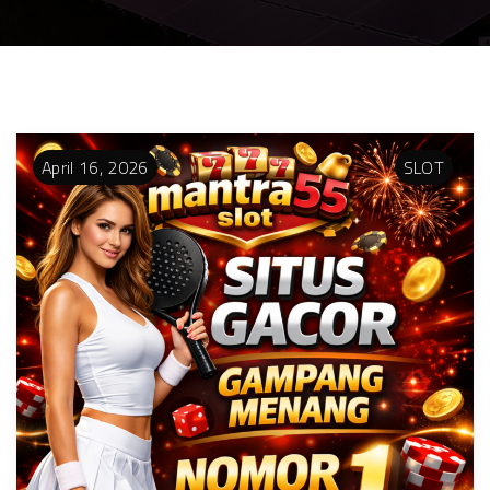
April
16
,
2026
SLOT