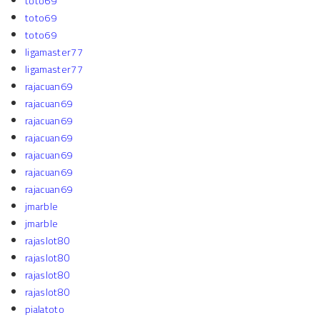
toto69
toto69
toto69
ligamaster77
ligamaster77
rajacuan69
rajacuan69
rajacuan69
rajacuan69
rajacuan69
rajacuan69
rajacuan69
jmarble
jmarble
rajaslot80
rajaslot80
rajaslot80
rajaslot80
pialatoto