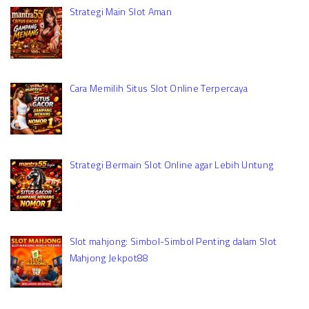
c
Strategi Main Slot Aman
h
f
o
r
:
Cara Memilih Situs Slot Online Terpercaya
Strategi Bermain Slot Online agar Lebih Untung
Slot mahjong: Simbol-Simbol Penting dalam Slot
Mahjong Jekpot88