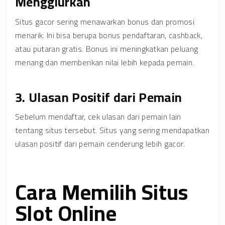
Menggiurkan
Situs gacor sering menawarkan bonus dan promosi
menarik. Ini bisa berupa bonus pendaftaran, cashback,
atau putaran gratis. Bonus ini meningkatkan peluang
menang dan memberikan nilai lebih kepada pemain.
3. Ulasan Positif dari Pemain
Sebelum mendaftar, cek ulasan dari pemain lain
tentang situs tersebut. Situs yang sering mendapatkan
ulasan positif dari pemain cenderung lebih gacor.
Cara Memilih Situs
Slot Online