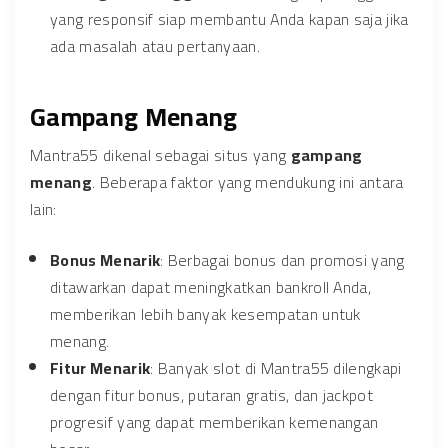
yang responsif siap membantu Anda kapan saja jika
ada masalah atau pertanyaan.
Gampang Menang
Mantra55 dikenal sebagai situs yang
gampang
menang
. Beberapa faktor yang mendukung ini antara
lain:
Bonus Menarik
: Berbagai bonus dan promosi yang
ditawarkan dapat meningkatkan bankroll Anda,
memberikan lebih banyak kesempatan untuk
menang.
Fitur Menarik
: Banyak slot di Mantra55 dilengkapi
dengan fitur bonus, putaran gratis, dan jackpot
progresif yang dapat memberikan kemenangan