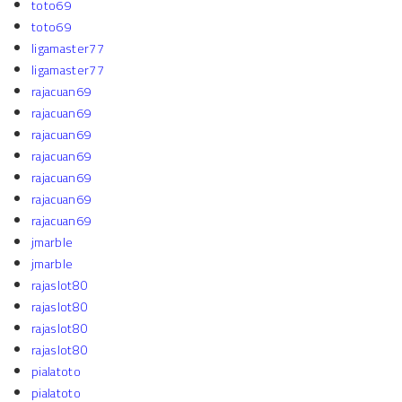
toto69
toto69
ligamaster77
ligamaster77
rajacuan69
rajacuan69
rajacuan69
rajacuan69
rajacuan69
rajacuan69
rajacuan69
jmarble
jmarble
rajaslot80
rajaslot80
rajaslot80
rajaslot80
pialatoto
pialatoto