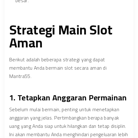
besar.
Strategi Main Slot
Aman
Berikut adalah beberapa strategi yang dapat
membantu Anda bermain slot secara aman di
Mantra55.
1. Tetapkan Anggaran Permainan
Sebelum mulai bermain, penting untuk menetapkan
anggaran yang jelas. Pertimbangkan berapa banyak
uang yang Anda siap untuk hilangkan dan tetap disiplin.
Ini akan membantu Anda menghindari pengeluaran lebih