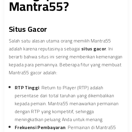
Mantra55?
Situs Gacor
Salah satu alasan utama orang memilih Mantra55
adalah karena reputasinya sebagai
situs gacor
. Ini
berarti bahwa situs ini sering memberikan kemenangan
kepada para pemainnya. Beberapa fitur yang membuat
Mantra55 gacor adalah:
RTP Tinggi
: Return to Player (RTP) adalah
persentase dari total taruhan yang dikembalikan
kepada pemain. Mantra55 menawarkan permainan
dengan RTP yang kompetitif, sehingga
meningkatkan peluang Anda untuk menang.
Frekuensi Pembayaran
: Permainan di Mantra55