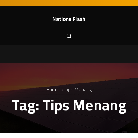
S
k
Nations Flash
i
p
t
o
c
o
n
t
e
Home
»
Tips Menang
n
Tag:
Tips Menang
t