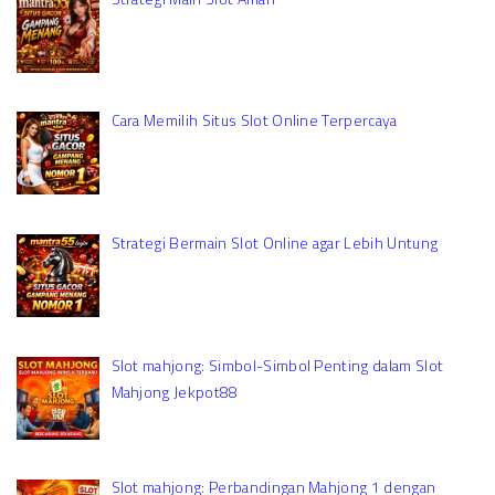
h
f
o
r
:
Cara Memilih Situs Slot Online Terpercaya
Strategi Bermain Slot Online agar Lebih Untung
Slot mahjong: Simbol-Simbol Penting dalam Slot
Mahjong Jekpot88
Slot mahjong: Perbandingan Mahjong 1 dengan