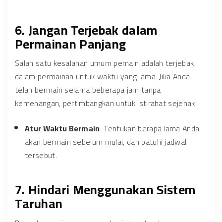
6. Jangan Terjebak dalam
Permainan Panjang
Salah satu kesalahan umum pemain adalah terjebak
dalam permainan untuk waktu yang lama. Jika Anda
telah bermain selama beberapa jam tanpa
kemenangan, pertimbangkan untuk istirahat sejenak.
Atur Waktu Bermain
: Tentukan berapa lama Anda
akan bermain sebelum mulai, dan patuhi jadwal
tersebut.
7. Hindari Menggunakan Sistem
Taruhan