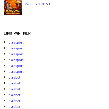
Mahjong 2 2026!
LINK
PARTNER
pialasport
pialasport
pialasport
pialasport
pialasport
pialasport
pialabet
pialabet
pialabet
pialabet
pialabet
pialabet