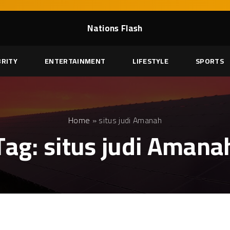
Nations Flash
BRITY
ENTERTAINMENT
LIFESTYLE
SPORTS
Home
»
situs judi Amanah
Tag:
situs judi Amana