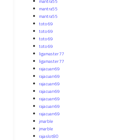
mantra55
mantra55
mantra55
toto69
toto69
toto69
toto69
ligamaster77
ligamaster77
rajacuan69
rajacuan69
rajacuan69
rajacuan69
rajacuan69
rajacuan69
rajacuan69
jmarble
jmarble
rajaslot80