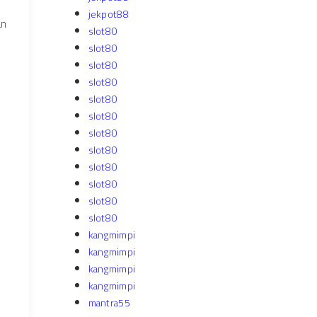
jekpot88
an
slot80
slot80
slot80
slot80
slot80
slot80
slot80
slot80
slot80
slot80
slot80
slot80
kangmimpi
kangmimpi
kangmimpi
kangmimpi
mantra55