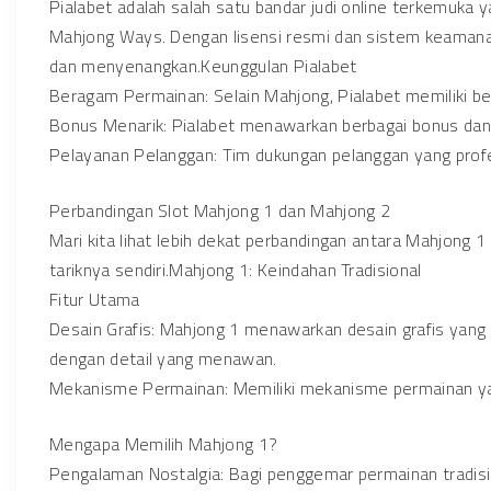
Pialabet adalah salah satu bandar judi online terkemuka
Mahjong Ways. Dengan lisensi resmi dan sistem keaman
dan menyenangkan.Keunggulan Pialabet
Beragam Permainan: Selain Mahjong, Pialabet memiliki ber
Bonus Menarik: Pialabet menawarkan berbagai bonus dan
Pelayanan Pelanggan: Tim dukungan pelanggan yang prof
Perbandingan Slot Mahjong 1 dan Mahjong 2
Mari kita lihat lebih dekat perbandingan antara Mahjong 
tariknya sendiri.Mahjong 1: Keindahan Tradisional
Fitur Utama
Desain Grafis: Mahjong 1 menawarkan desain grafis yang 
dengan detail yang menawan.
Mekanisme Permainan: Memiliki mekanisme permainan ya
Mengapa Memilih Mahjong 1?
Pengalaman Nostalgia: Bagi penggemar permainan tradis