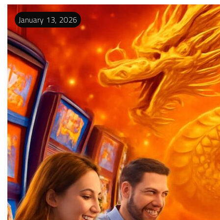
January
13
,
2026