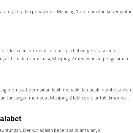
putaran gratis dan pengganda, Mahjong 1 memberikan kesempatan
 modern dan interaktif, menarik perhatian generasi muda.
nyak fitur dan kombinasi, Mahjong 2 menawarkan pengalaman
 yang membuat permainan lebih menarik dan tidak membosankan.
me dan tantangan membuat Mahjong 2 lebih seru untuk dimainkan.
alabet
euntungan. Berikut adalah beberapa di antaranya: