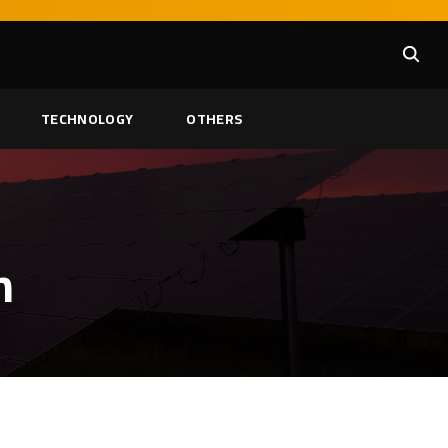
TECHNOLOGY
OTHERS
h