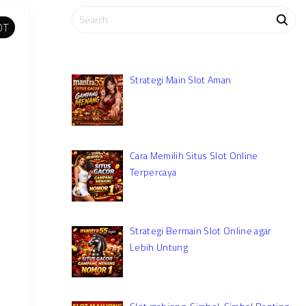
S
OT
e
a
r
c
Strategi Main Slot Aman
h
f
o
r
:
Cara Memilih Situs Slot Online
Terpercaya
Strategi Bermain Slot Online agar
Lebih Untung