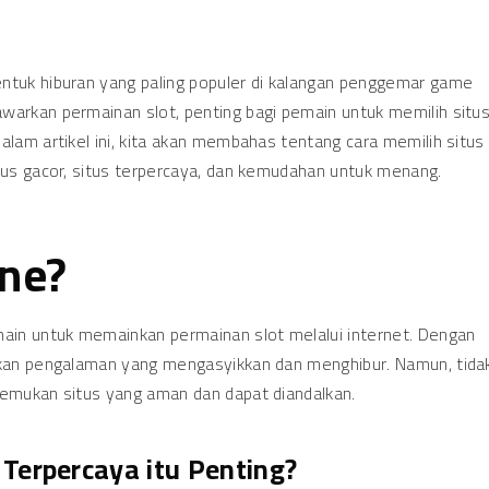
A
bentuk hiburan yang paling populer di kalangan penggemar game
arkan permainan slot, penting bagi pemain untuk memilih situ
lam artikel ini, kita akan membahas tentang cara memilih situs
tus gacor, situs terpercaya, dan kemudahan untuk menang.
ine?
main untuk memainkan permainan slot melalui internet. Dengan
rkan pengalaman yang mengasyikkan dan menghibur. Namun, tida
nemukan situs yang aman dan dapat diandalkan.
Terpercaya itu Penting?