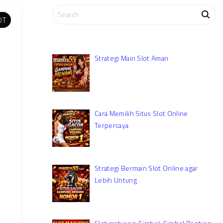
S
OT
e
a
r
c
Strategi Main Slot Aman
h
f
o
r
:
Cara Memilih Situs Slot Online
Terpercaya
Strategi Bermain Slot Online agar
Lebih Untung