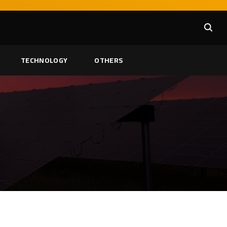
TECHNOLOGY
OTHERS