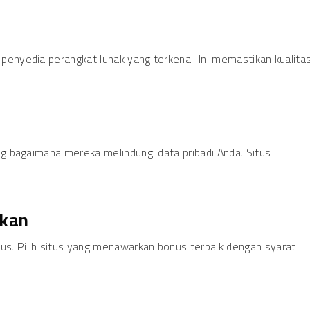
 penyedia perangkat lunak yang terkenal. Ini memastikan kualita
ang bagaimana mereka melindungi data pribadi Anda. Situs
rkan
us. Pilih situs yang menawarkan bonus terbaik dengan syarat