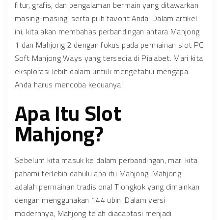
fitur, grafis, dan pengalaman bermain yang ditawarkan
masing-masing, serta pilih favorit Anda! Dalam artikel
ini, kita akan membahas perbandingan antara Mahjong
1 dan Mahjong 2 dengan fokus pada permainan slot PG
Soft Mahjong Ways yang tersedia di Pialabet. Mari kita
eksplorasi lebih dalam untuk mengetahui mengapa
Anda harus mencoba keduanya!
Apa Itu Slot
Mahjong?
Sebelum kita masuk ke dalam perbandingan, mari kita
pahami terlebih dahulu apa itu Mahjong. Mahjong
adalah permainan tradisional Tiongkok yang dimainkan
dengan menggunakan 144 ubin. Dalam versi
modernnya, Mahjong telah diadaptasi menjadi