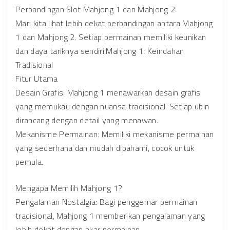
Perbandingan Slot Mahjong 1 dan Mahjong 2
Mari kita lihat lebih dekat perbandingan antara Mahjong
1 dan Mahjong 2. Setiap permainan memiliki keunikan
dan daya tariknya sendiri.Mahjong 1: Keindahan
Tradisional
Fitur Utama
Desain Grafis: Mahjong 1 menawarkan desain grafis
yang memukau dengan nuansa tradisional. Setiap ubin
dirancang dengan detail yang menawan.
Mekanisme Permainan: Memiliki mekanisme permainan
yang sederhana dan mudah dipahami, cocok untuk
pemula.
Mengapa Memilih Mahjong 1?
Pengalaman Nostalgia: Bagi penggemar permainan
tradisional, Mahjong 1 memberikan pengalaman yang
lebih dekat dengan akar permainan.