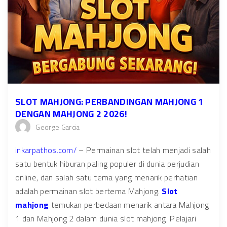
SLOT MAHJONG: PERBANDINGAN MAHJONG 1
DENGAN MAHJONG 2 2026!
George Garcia
inkarpathos.com/
– Permainan slot telah menjadi salah
satu bentuk hiburan paling populer di dunia perjudian
online, dan salah satu tema yang menarik perhatian
adalah permainan slot bertema Mahjong.
Slot
mahjong
temukan perbedaan menarik antara Mahjong
1 dan Mahjong 2 dalam dunia slot mahjong. Pelajari