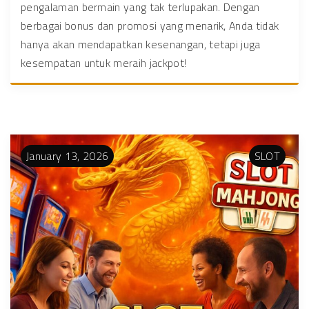
pengalaman bermain yang tak terlupakan. Dengan
berbagai bonus dan promosi yang menarik, Anda tidak
hanya akan mendapatkan kesenangan, tetapi juga
kesempatan untuk meraih jackpot!
January
13
,
2026
SLOT