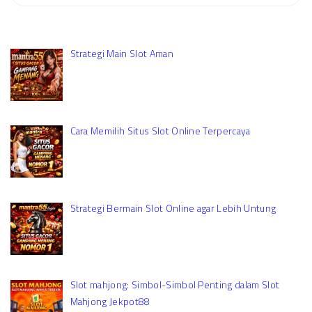
e
a
r
c
Strategi Main Slot Aman
h
f
o
r
:
Cara Memilih Situs Slot Online Terpercaya
Strategi Bermain Slot Online agar Lebih Untung
Slot mahjong: Simbol-Simbol Penting dalam Slot
Mahjong Jekpot88