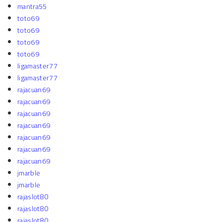
mantra55
toto69
toto69
toto69
toto69
ligamaster77
ligamaster77
rajacuan69
rajacuan69
rajacuan69
rajacuan69
rajacuan69
rajacuan69
rajacuan69
jmarble
jmarble
rajaslot80
rajaslot80
rajaslot80