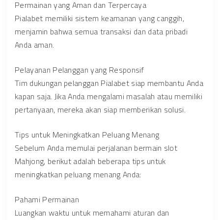
Permainan yang Aman dan Terpercaya
Pialabet memiliki sistem keamanan yang canggih,
menjamin bahwa semua transaksi dan data pribadi
Anda aman.
Pelayanan Pelanggan yang Responsif
Tim dukungan pelanggan Pialabet siap membantu Anda
kapan saja. Jika Anda mengalami masalah atau memiliki
pertanyaan, mereka akan siap memberikan solusi.
Tips untuk Meningkatkan Peluang Menang
Sebelum Anda memulai perjalanan bermain slot
Mahjong, berikut adalah beberapa tips untuk
meningkatkan peluang menang Anda:
Pahami Permainan
Luangkan waktu untuk memahami aturan dan