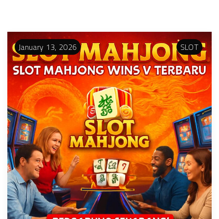
January
13
,
2026
SLOT