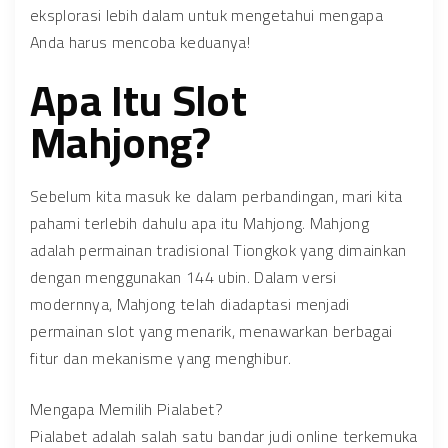
eksplorasi lebih dalam untuk mengetahui mengapa
Anda harus mencoba keduanya!
Apa Itu Slot
Mahjong?
Sebelum kita masuk ke dalam perbandingan, mari kita
pahami terlebih dahulu apa itu Mahjong. Mahjong
adalah permainan tradisional Tiongkok yang dimainkan
dengan menggunakan 144 ubin. Dalam versi
modernnya, Mahjong telah diadaptasi menjadi
permainan slot yang menarik, menawarkan berbagai
fitur dan mekanisme yang menghibur.
Mengapa Memilih Pialabet?
Pialabet adalah salah satu bandar judi online terkemuka