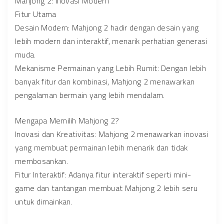
Mahjong 2: Inovasi Modern
Fitur Utama
Desain Modern: Mahjong 2 hadir dengan desain yang
lebih modern dan interaktif, menarik perhatian generasi
muda.
Mekanisme Permainan yang Lebih Rumit: Dengan lebih
banyak fitur dan kombinasi, Mahjong 2 menawarkan
pengalaman bermain yang lebih mendalam.
Mengapa Memilih Mahjong 2?
Inovasi dan Kreativitas: Mahjong 2 menawarkan inovasi
yang membuat permainan lebih menarik dan tidak
membosankan.
Fitur Interaktif: Adanya fitur interaktif seperti mini-
game dan tantangan membuat Mahjong 2 lebih seru
untuk dimainkan.