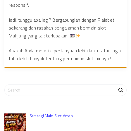
responsif.
Jadi, tunggu apa lagi? Bergabunglah dengan Pialabet
sekarang dan rasakan pengalaman bermain slot
Mahjong yang tak terlupakan!
Apakah Anda memiliki pertanyaan lebih lanjut atau ingin
tahu lebih banyak tentang permainan slot lainnya?
S
e
a
r
c
Strategi Main Slot Aman
h
f