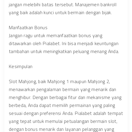
jangan melebihi batas tersebut. Manajemen bankroll
yang baik adalah kunci untuk bermain dengan bijak.
Manfaatkan Bonus
Jangan ragu untuk memanfaatkan bonus yang
ditawarkan oleh Pialabet. Ini bisa menjadi keuntungan
tambahan untuk meningkatkan peluang menang Anda.
Kesimpulan
Slot Mahjong, baik Mahjong 1 maupun Mahjong 2,
menawarkan pengalaman bermain yang menarik dan
menghibur. Dengan berbagai fitur dan mekanisme yang
berbeda, Anda dapat memilih permainan yang paling
sesuai dengan preferensi Anda. Pialabet adalah tempat
yang tepat untuk memulai petualangan bermain slot,
dengan bonus menarik dan layanan pelanggan yang