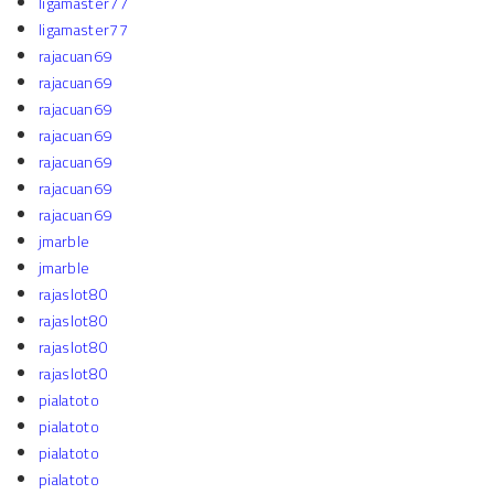
ligamaster77
ligamaster77
rajacuan69
rajacuan69
rajacuan69
rajacuan69
rajacuan69
rajacuan69
rajacuan69
jmarble
jmarble
rajaslot80
rajaslot80
rajaslot80
rajaslot80
pialatoto
pialatoto
pialatoto
pialatoto