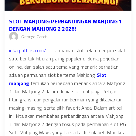
SLOT MAHJONG: PERBANDINGAN MAHJONG 1
DENGAN MAHJONG 2 2026!
George Garcia
inkarpathos.com/
– Permainan slot telah menjadi salah
satu bentuk hiburan paling populer di dunia perjudian
online, dan salah satu tema yang menarik perhatian
adalah permainan slot bertema Mahjong.
Slot
mahjong
temukan perbedaan menarik antara Mahjong
1 dan Mahjong 2 dalam dunia slot mahjong. Pelajari
fitur, grafis, dan pengalaman bermain yang ditawarkan
masing-masing, serta pilih favorit Anda! Dalam artikel
ini, kita akan membahas perbandingan antara Mahjong
1 dan Mahjong 2 dengan fokus pada permainan slot PG
Soft Mahjong Ways yang tersedia di Pialabet. Mari kita