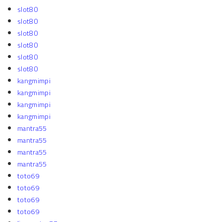
slot80
slot80
slot80
slot80
slot80
slot80
kangmimpi
kangmimpi
kangmimpi
kangmimpi
mantra55
mantra55
mantra55
mantra55
toto69
toto69
toto69
toto69