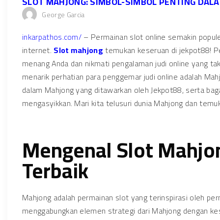
SLOT MAHJONG: SIMBOL-SIMBOL PENTING DAL
George Garcia
inkarpathos.com/
– Permainan slot online semakin popule
internet.
Slot mahjong
temukan keseruan di jekpot88! Pe
menang Anda dan nikmati pengalaman judi online yang tak
menarik perhatian para penggemar judi online adalah Mahj
dalam Mahjong yang ditawarkan oleh Jekpot88, serta ba
mengasyikkan. Mari kita telusuri dunia Mahjong dan te
Mengenal Slot Mahjo
Terbaik
Mahjong adalah permainan slot yang terinspirasi oleh per
menggabungkan elemen strategi dari Mahjong dengan kes