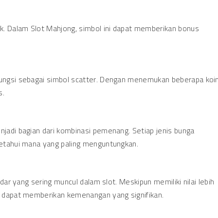
. Dalam Slot Mahjong, simbol ini dapat memberikan bonus
.
fungsi sebagai simbol scatter. Dengan menemukan beberapa koi
s.
njadi bagian dari kombinasi pemenang. Setiap jenis bunga
getahui mana yang paling menguntungkan.
ndar yang sering muncul dalam slot. Meskipun memiliki nilai lebih
t dapat memberikan kemenangan yang signifikan.