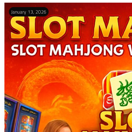
January
13
,
2026