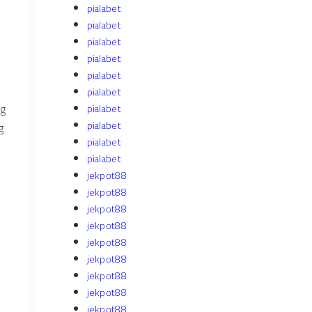
pialabet
pialabet
pialabet
pialabet
pialabet
pialabet
ng
pialabet
pialabet
g
pialabet
pialabet
jekpot88
jekpot88
jekpot88
jekpot88
jekpot88
jekpot88
jekpot88
jekpot88
jekpot88