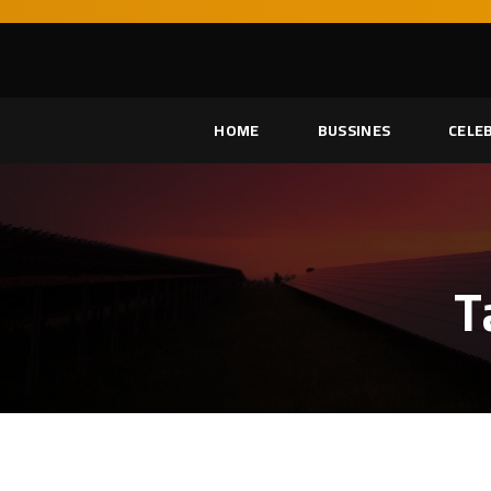
S
k
i
p
t
HOME
BUSSINES
CELE
o
c
o
n
T
t
e
n
t