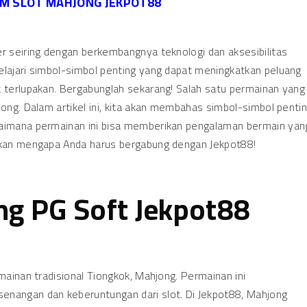
AM SLOT MAHJONG JEKPOT88
r seiring dengan berkembangnya teknologi dan aksesibilitas
lajari simbol-simbol penting yang dapat meningkatkan peluang
 terlupakan. Bergabunglah sekarang! Salah satu permainan yang
ong. Dalam artikel ini, kita akan membahas simbol-simbol penti
gaimana permainan ini bisa memberikan pengalaman bermain yan
mukan mengapa Anda harus bergabung dengan Jekpot88!
ng PG Soft Jekpot88
mainan tradisional Tiongkok, Mahjong. Permainan ini
enangan dan keberuntungan dari slot. Di Jekpot88, Mahjong