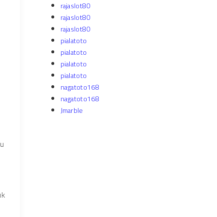
rajaslot80
rajaslot80
rajaslot80
pialatoto
pialatoto
pialatoto
pialatoto
nagatoto168
nagatoto168
Jmarble
tu
uk