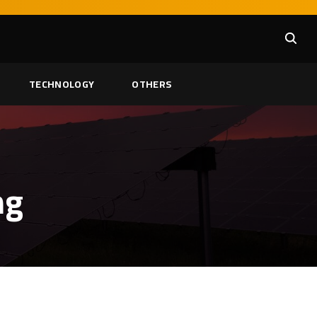
TECHNOLOGY
OTHERS
ng