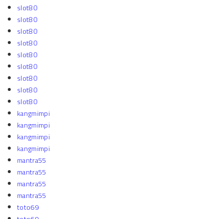
slot80
slot80
slot80
slot80
slot80
slot80
slot80
slot80
slot80
kangmimpi
kangmimpi
kangmimpi
kangmimpi
mantra55
mantra55
mantra55
mantra55
toto69