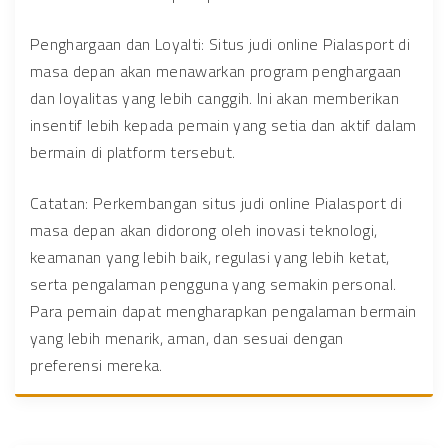
Penghargaan dan Loyalti: Situs judi online Pialasport di
masa depan akan menawarkan program penghargaan
dan loyalitas yang lebih canggih. Ini akan memberikan
insentif lebih kepada pemain yang setia dan aktif dalam
bermain di platform tersebut.
Catatan: Perkembangan situs judi online Pialasport di
masa depan akan didorong oleh inovasi teknologi,
keamanan yang lebih baik, regulasi yang lebih ketat,
serta pengalaman pengguna yang semakin personal.
Para pemain dapat mengharapkan pengalaman bermain
yang lebih menarik, aman, dan sesuai dengan
preferensi mereka.