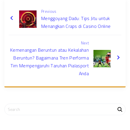
Previous
Menggoyang Dadu: Tips Jitu untuk
Menangkan Craps di Casino Online
Next
Kemenangan Beruntun atau Kekalahan
Beruntun? Bagaimana Tren Performa
Tim Mempengaruhi Taruhan Pialasport
Anda
S
e
a
r