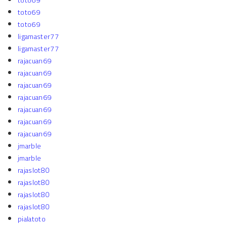
toto69
toto69
toto69
ligamaster77
ligamaster77
rajacuan69
rajacuan69
rajacuan69
rajacuan69
rajacuan69
rajacuan69
rajacuan69
jmarble
jmarble
rajaslot80
rajaslot80
rajaslot80
rajaslot80
pialatoto