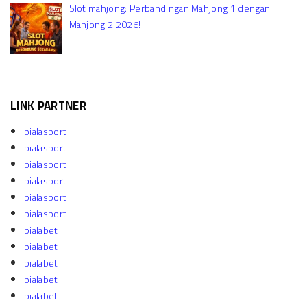
Slot mahjong: Perbandingan Mahjong 1 dengan
Mahjong 2 2026!
LINK
PARTNER
pialasport
pialasport
pialasport
pialasport
pialasport
pialasport
pialabet
pialabet
pialabet
pialabet
pialabet