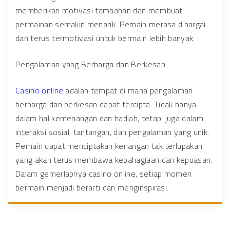
memberikan motivasi tambahan dan membuat
permainan semakin menarik. Pemain merasa dihargai
dan terus termotivasi untuk bermain lebih banyak.
Pengalaman yang Berharga dan Berkesan
Casino online
adalah tempat di mana pengalaman
berharga dan berkesan dapat tercipta. Tidak hanya
dalam hal kemenangan dan hadiah, tetapi juga dalam
interaksi sosial, tantangan, dan pengalaman yang unik.
Pemain dapat menciptakan kenangan tak terlupakan
yang akan terus membawa kebahagiaan dan kepuasan.
Dalam gemerlapnya casino online, setiap momen
bermain menjadi berarti dan menginspirasi.