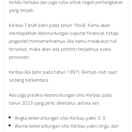
terlalu terbuka dan juga coba untuk cegah pertengkaran
yang terjadi.
Kerbau Tanah (lahir pada tahun 1949): Kamu akan
mendapatkan keberuntungan seputar finansial, tetapi
janganlah memamerkannya. Jika kamu melakukan hal
tersebut, maka akan ada potensi terjadinya suatu
pencurian.
Kerbau Api (lahir pada tahun 1997): Berhati-hati saat
sedang berkendara.
Ada juga prediksi keberuntungan shio Kerbau pada
tahun 2023 yang perlu diketahui, antara lain:
Angka keberuntungan shio Kerbau yakni 3, 9.
Warna keberuntungan shio Kerbau yakni Ungu, dan