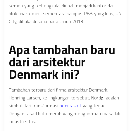
semen yang terbengkalai diubah menjadi kantor dan
blok apartemen, sementara kampus PBB yang luas, UN
City, dibuka di sana pada tahun 2013.
Apa tambahan baru
dari arsitektur
Denmark ini?
Tambahan terbaru dari firma arsitektur Denmark,
Henning Larsen, ke lingkungan tersebut, Nordø, adalah
simbol dari transformasi
bonus slot
yang terjadi.
Dengan fasad bata merah yang menghormati masa lalu
industri situs.