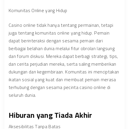
Komunitas Online yang Hidup
Casino online tidak hanya tentang permainan, tetapi
juga tentang komunitas online yang hidup. Pemain
dapat berinteraksi dengan sesama pemain dari
berbagai belahan dunia melalui fitur obrolan langsung
dan forum diskusi. Mereka dapat berbagi strategi, tips,
dan cerita perjudian mereka, serta saling memberikan
dukungan dan kegembiraan. Komunitas ini menciptakan
ikatan sosial yang kuat dan membuat pemain merasa
terhubung dengan sesama pecinta casino online di
seluruh dunia.
Hiburan yang Tiada Akhir
Aksesibilitas Tanpa Batas