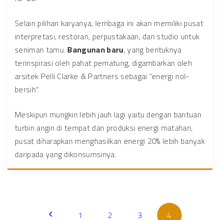
Selain pilihan karyanya, lembaga ini akan memiliki pusat
interpretasi, restoran, perpustakaan, dan studio untuk
seniman tamu.
Bangunan baru
, yang bentuknya
terinspirasi oleh pahat pematung, digambarkan oleh
arsitek Pelli Clarke & Partners sebagai “energi nol-
bersih”.
Meskipun mungkin lebih jauh lagi yaitu dengan bantuan
turbin angin di tempat dan produksi energi matahari,
pusat diharapkan menghasilkan energi 20% lebih banyak
daripada yang dikonsumsinya.
P
P
1
2
3
4