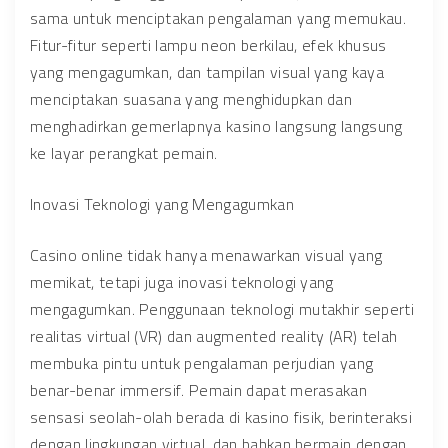
sama untuk menciptakan pengalaman yang memukau.
Fitur-fitur seperti lampu neon berkilau, efek khusus
yang mengagumkan, dan tampilan visual yang kaya
menciptakan suasana yang menghidupkan dan
menghadirkan gemerlapnya kasino langsung langsung
ke layar perangkat pemain.
Inovasi Teknologi yang Mengagumkan
Casino online tidak hanya menawarkan visual yang
memikat, tetapi juga inovasi teknologi yang
mengagumkan. Penggunaan teknologi mutakhir seperti
realitas virtual (VR) dan augmented reality (AR) telah
membuka pintu untuk pengalaman perjudian yang
benar-benar immersif. Pemain dapat merasakan
sensasi seolah-olah berada di kasino fisik, berinteraksi
dengan lingkungan virtual, dan bahkan bermain dengan