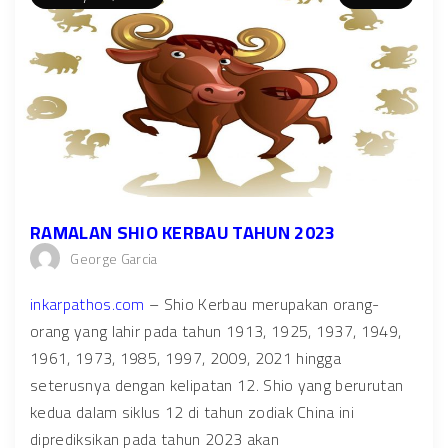
RAMALAN SHIO KERBAU TAHUN 2023
George Garcia
inkarpathos.com
– Shio Kerbau merupakan orang-
orang yang lahir pada tahun 1913, 1925, 1937, 1949,
1961, 1973, 1985, 1997, 2009, 2021 hingga
seterusnya dengan kelipatan 12. Shio yang berurutan
kedua dalam siklus 12 di tahun zodiak China ini
diprediksikan pada tahun 2023 akan