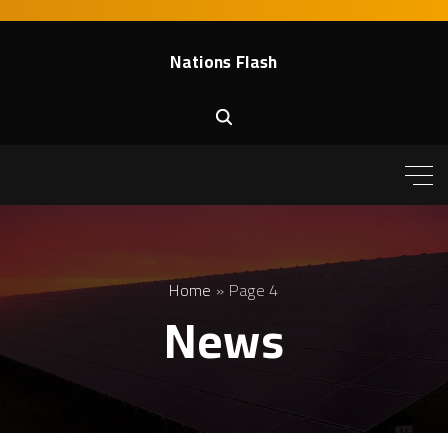
S
k
Nations Flash
i
p
t
o
c
o
n
t
e
Home
»
Page 4
n
News
t