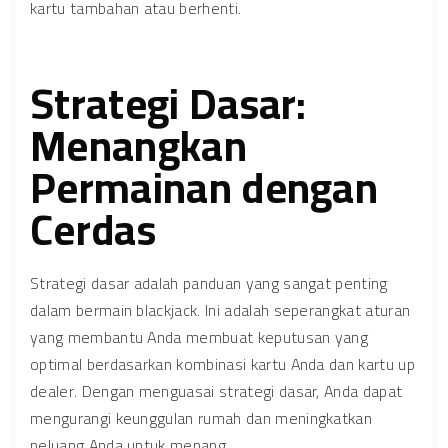
kartu tambahan atau berhenti.
Strategi Dasar:
Menangkan
Permainan dengan
Cerdas
Strategi dasar adalah panduan yang sangat penting
dalam bermain blackjack. Ini adalah seperangkat aturan
yang membantu Anda membuat keputusan yang
optimal berdasarkan kombinasi kartu Anda dan kartu up
dealer. Dengan menguasai strategi dasar, Anda dapat
mengurangi keunggulan rumah dan meningkatkan
peluang Anda untuk menang.