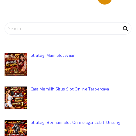
o
r
s
t
S
e
e
s
a
v
r
p
c
Strategi Main Slot Aman
i
h
a
f
o
o
g
r
:
u
i
Cara Memilih Situs Slot Online Terpercaya
n
s
a
p
Strategi Bermain Slot Online agar Lebih Untung
t
a