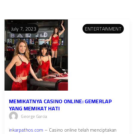
July
7
,
2023
ENTERTAINMENT
MEMIKATNYA CASINO ONLINE: GEMERLAP
YANG MEMIKAT HATI
George Garcia
inkarpathos.com
– Casino online telah menciptakan