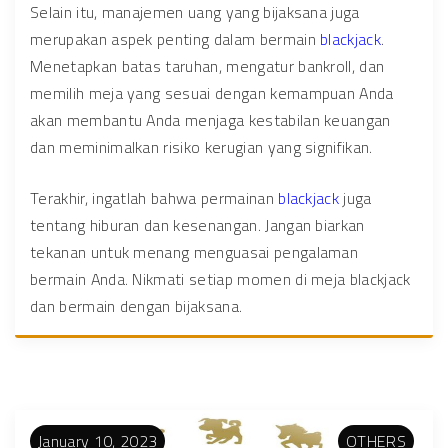
Selain itu, manajemen uang yang bijaksana juga
merupakan aspek penting dalam bermain
blackjack
.
Menetapkan batas taruhan, mengatur bankroll, dan
memilih meja yang sesuai dengan kemampuan Anda
akan membantu Anda menjaga kestabilan keuangan
dan meminimalkan risiko kerugian yang signifikan.
Terakhir, ingatlah bahwa permainan
blackjack
juga
tentang hiburan dan kesenangan. Jangan biarkan
tekanan untuk menang menguasai pengalaman
bermain Anda. Nikmati setiap momen di meja blackjack
dan bermain dengan bijaksana.
January
10
,
2023
OTHERS