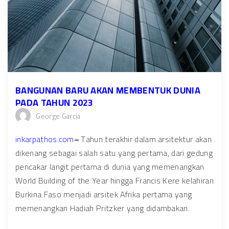
BANGUNAN BARU AKAN MEMBENTUK DUNIA
PADA TAHUN 2023
George Garcia
inkarpathos.com
–
Tahun terakhir dalam arsitektur akan
dikenang sebagai salah satu yang pertama, dari gedung
pencakar langit pertama di dunia yang memenangkan
World Building of the Year hingga Francis Kere kelahiran
Burkina Faso menjadi arsitek Afrika pertama yang
memenangkan Hadiah Pritzker yang didambakan.