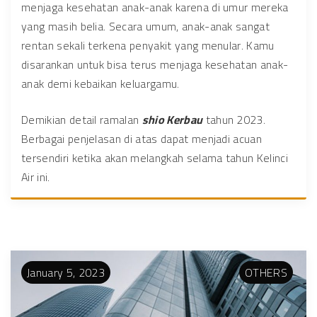
menjaga kesehatan anak-anak karena di umur mereka
yang masih belia. Secara umum, anak-anak sangat
rentan sekali terkena penyakit yang menular. Kamu
disarankan untuk bisa terus menjaga kesehatan anak-
anak demi kebaikan keluargamu.
Demikian detail ramalan
shio Kerbau
tahun 2023.
Berbagai penjelasan di atas dapat menjadi acuan
tersendiri ketika akan melangkah selama tahun Kelinci
Air ini.
January
5
,
2023
OTHERS