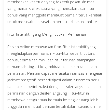
memberikan keseruan yang tak terlupakan. Animasi
yang menarik, efek suara yang mendalam, dan fitur
bonus yang menggoda membuat pemain terus kembali
untuk merasakan keasyikan bermain di casino online.
Fitur Interaktif yang Menghidupkan Permainan
Casino online menawarkan fitur-fitur interaktif yang
menghidupkan permainan. Fitur-fitur seperti putaran
bonus, permainan mini, dan fitur taruhan sampingan
menambah tingkat kegembiraan dan keunikan dalam
permainan. Pemain dapat merasakan sensasi mengejar
jackpot progresif, berpartisipasi dalam turnamen seru,
dan bahkan berinteraksi dengan dealer langsung dalam
permainan dengan dealer langsung. Fitur-fitur ini
membawa pengalaman bermain ke tingkat yang lebih
tinggi dan membuat pemain betah dalam casino online.