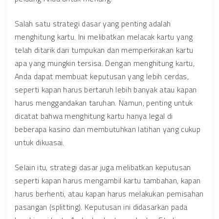
Salah satu strategi dasar yang penting adalah
menghitung kartu. Ini melibatkan melacak kartu yang
telah ditarik dari tumpukan dan memperkirakan kartu
apa yang mungkin tersisa. Dengan menghitung kartu,
Anda dapat membuat keputusan yang lebih cerdas,
seperti kapan harus bertaruh lebih banyak atau kapan
harus menggandakan taruhan. Namun, penting untuk
dicatat bahwa menghitung kartu hanya legal di
beberapa kasino dan membutuhkan latihan yang cukup
untuk dikuasai.
Selain itu, strategi dasar juga melibatkan keputusan
seperti kapan harus mengambil kartu tambahan, kapan
harus berhenti, atau kapan harus melakukan pemisahan
pasangan (splitting). Keputusan ini didasarkan pada