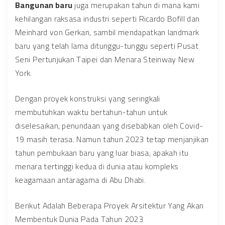
Bangunan baru
juga merupakan tahun di mana kami
kehilangan raksasa industri seperti Ricardo Bofill dan
Meinhard von Gerkan, sambil mendapatkan landmark
baru yang telah lama ditunggu-tunggu seperti Pusat
Seni Pertunjukan Taipei dan Menara Steinway New
York.
Dengan proyek konstruksi yang seringkali
membutuhkan waktu bertahun-tahun untuk
diselesaikan, penundaan yang disebabkan oleh Covid-
19 masih terasa. Namun tahun 2023 tetap menjanjikan
tahun pembukaan baru yang luar biasa, apakah itu
menara tertinggi kedua di dunia atau kompleks
keagamaan antaragama di Abu Dhabi.
Berikut Adalah Beberapa Proyek Arsitektur Yang Akan
Membentuk Dunia Pada Tahun 2023