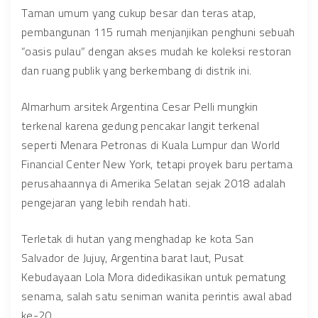
Taman umum yang cukup besar dan teras atap,
pembangunan 115 rumah menjanjikan penghuni sebuah
“oasis pulau” dengan akses mudah ke koleksi restoran
dan ruang publik yang berkembang di distrik ini.
Almarhum arsitek Argentina Cesar Pelli mungkin
terkenal karena gedung pencakar langit terkenal
seperti Menara Petronas di Kuala Lumpur dan World
Financial Center New York, tetapi proyek baru pertama
perusahaannya di Amerika Selatan sejak 2018 adalah
pengejaran yang lebih rendah hati.
Terletak di hutan yang menghadap ke kota San
Salvador de Jujuy, Argentina barat laut, Pusat
Kebudayaan Lola Mora didedikasikan untuk pematung
senama, salah satu seniman wanita perintis awal abad
ke-20.