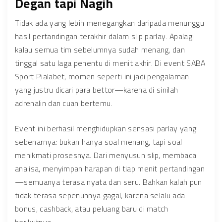
Degan tapi Nagih
Tidak ada yang lebih menegangkan daripada menunggu
hasil pertandingan terakhir dalam slip parlay. Apalagi
kalau semua tim sebelumnya sudah menang, dan
tinggal satu laga penentu di menit akhir. Di event SABA
Sport Pialabet, momen seperti ini jadi pengalaman
yang justru dicari para bettor—karena di sinilah
adrenalin dan cuan bertemu.
Event ini berhasil menghidupkan sensasi parlay yang
sebenarnya: bukan hanya soal menang, tapi soal
menikmati prosesnya. Dari menyusun slip, membaca
analisa, menyimpan harapan di tiap menit pertandingan
—semuanya terasa nyata dan seru. Bahkan kalah pun
tidak terasa sepenuhnya gagal, karena selalu ada
bonus, cashback, atau peluang baru di match
berikutnya.