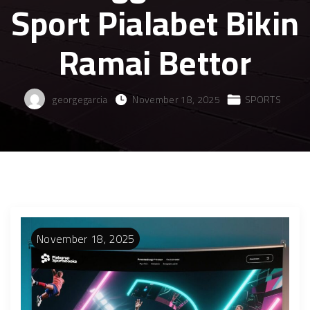
Sport Pialabet Bikin
Ramai Bettor
georgegarcia
November 18, 2025
SPORTS
November
18
,
2025