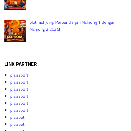
Slot mahjong: Perbandingan Mahjong 1 dengan
Mahjong 2 2026!
LINK
PARTNER
pialasport
pialasport
pialasport
pialasport
pialasport
pialasport
pialabet
pialabet