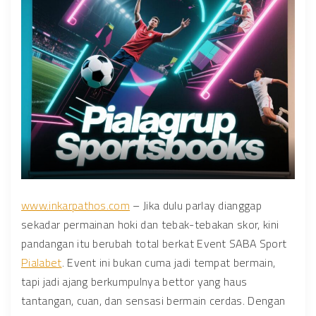
www.inkarpathos.com
– Jika dulu parlay dianggap
sekadar permainan hoki dan tebak-tebakan skor, kini
pandangan itu berubah total berkat Event SABA Sport
Pialabet
. Event ini bukan cuma jadi tempat bermain,
tapi jadi ajang berkumpulnya bettor yang haus
tantangan, cuan, dan sensasi bermain cerdas. Dengan