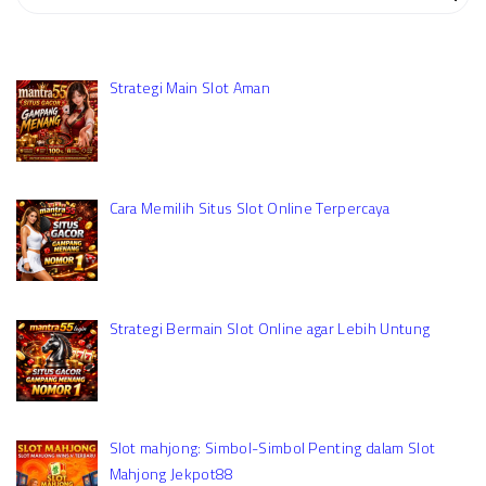
e
a
r
c
Strategi Main Slot Aman
h
f
o
r
:
Cara Memilih Situs Slot Online Terpercaya
Strategi Bermain Slot Online agar Lebih Untung
Slot mahjong: Simbol-Simbol Penting dalam Slot
Mahjong Jekpot88