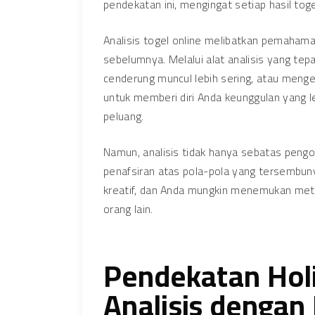
pendekatan ini, mengingat setiap hasil toge
Analisis togel online melibatkan pemaham
sebelumnya. Melalui alat analisis yang te
cenderung muncul lebih sering, atau mengena
untuk memberi diri Anda keunggulan yang l
peluang.
Namun, analisis tidak hanya sebatas pengola
penafsiran atas pola-pola yang tersembun
kreatif, dan Anda mungkin menemukan metod
orang lain.
Pendekatan Hol
Analisis denga