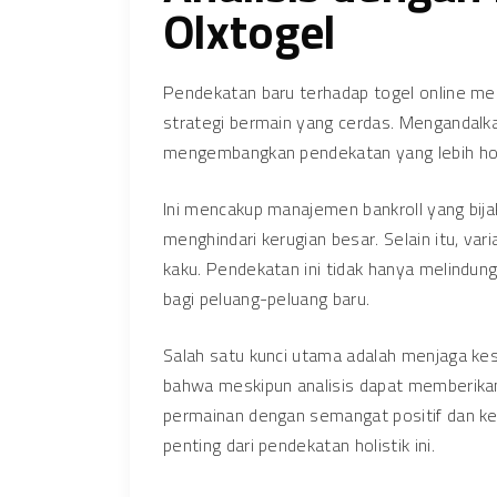
Olxtogel
Pendekatan baru terhadap togel online men
strategi bermain yang cerdas. Mengandalkan
mengembangkan pendekatan yang lebih hol
Ini mencakup manajemen bankroll yang bija
menghindari kerugian besar. Selain itu, var
kaku. Pendekatan ini tidak hanya melindung
bagi peluang-peluang baru.
Salah satu kunci utama adalah menjaga kes
bahwa meskipun analisis dapat memberikan p
permainan dengan semangat positif dan ke
penting dari pendekatan holistik ini.