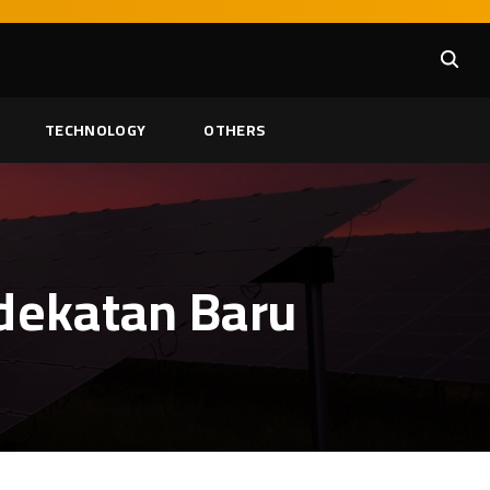
TECHNOLOGY
OTHERS
ndekatan Baru