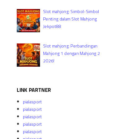
Slot mahjong: Simbol-Simbol
Penting dalam Slot Mahjong
Jekpot88
Slot mahjong: Perbandingan
Mahjong 1 dengan Mahjong 2
2026!
LINK
PARTNER
pialasport
pialasport
pialasport
pialasport
pialasport